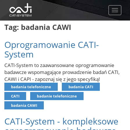
Toggle
naviga
Tag: badania CAWI
Oprogramowanie CATI-
System
CATI-System to zaawansowane oprogramowanie
badawcze wspomagające prowadzenie badań CATI,
CAWI i CAPI - zapoznaj się z jego specyfiką!
badania telefoniczne
badania CATI
CATI
badanie telefoniczne
badania CAWI
CATI-System - kompleksowe