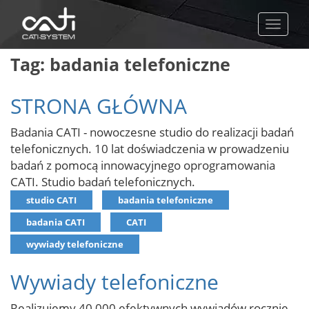
Toggle
naviga
Tag: badania telefoniczne
STRONA GŁÓWNA
Badania CATI - nowoczesne studio do realizacji badań
telefonicznych. 10 lat doświadczenia w prowadzeniu
badań z pomocą innowacyjnego oprogramowania
CATI. Studio badań telefonicznych.
studio CATI
badania telefoniczne
badania CATI
CATI
wywiady telefoniczne
Wywiady telefoniczne
Realizujemy 40 000 efektywnych wywiadów rocznie,