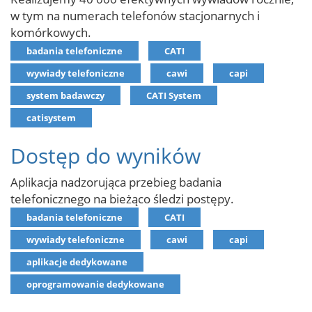
w tym na numerach telefonów stacjonarnych i
komórkowych.
badania telefoniczne
CATI
wywiady telefoniczne
cawi
capi
system badawczy
CATI System
catisystem
Dostęp do wyników
Aplikacja nadzorująca przebieg badania
telefonicznego na bieżąco śledzi postępy.
badania telefoniczne
CATI
wywiady telefoniczne
cawi
capi
aplikacje dedykowane
oprogramowanie dedykowane