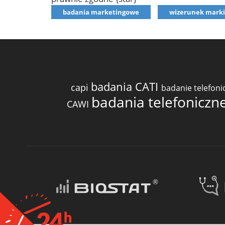
badania marketingowe
wizerunek marki
badania CATI
capi
badanie telefon
badania telefoniczn
CAWI