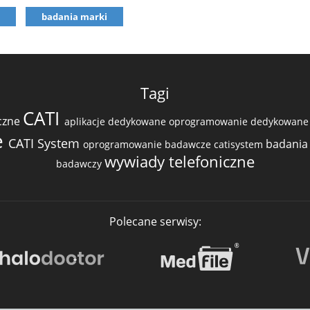
badania marki
Tagi
CATI
iczne
aplikacje dedykowane
oprogramowanie dedykowan
e
CATI System
badania
oprogramowanie badawcze
catisystem
wywiady telefoniczne
badawczy
Polecane serwisy: