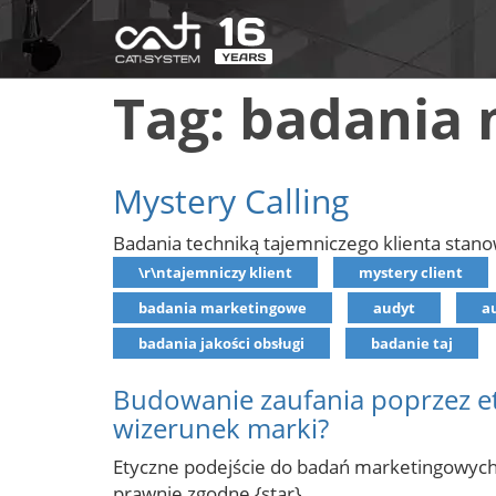
Tag: badania
Mystery Calling
Badania techniką tajemniczego klienta stano
\r\ntajemniczy klient
mystery client
badania marketingowe
audyt
a
badania jakości obsługi
badanie taj
Budowanie zaufania poprzez et
wizerunek marki?
Etyczne podejście do badań marketingowych z
prawnie zgodne {star}