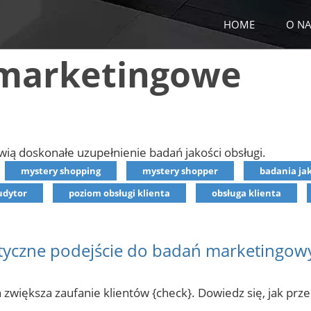
HOME
O NA
 marketingowe
wią doskonałe uzupełnienie badań jakości obsługi.
mystery shopping
mystery shopper
badania ja
udytor
poziom obsługi klienta
obsługa klienta
yczne podejście do badań marketingowy
większa zaufanie klientów {check}. Dowiedz się, jak prze