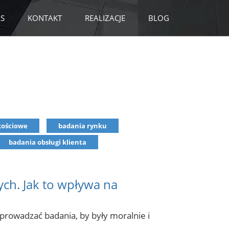
S
KONTAKT
REALIZACJE
BLOG
kościowe
badania rynku
badania obsługi klienta
ch. Jak to wpływa na
prowadzać badania, by były moralnie i